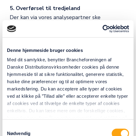
5. Overførsel til tredjeland
Der kan via vores analysepartner ske
overførsel af dine personoplysninger til USA,
som ikke er et sikkert tredjeland.
Overførselsgrundlaget er EU-Kommissionens
Denne hjemmeside bruger cookies
standardkontraktbestemmelser som er et
Med dit samtykke, benytter Brancheforeningen af
gyldigt grundlag for overførsel af
Danske Distributionsvirksomheder cookies på denne
personoplysninger til ikke sikre tredjelande.
hjemmeside til at sikre funktionalitet, generere statistik,
huske dine præferencer og til at optimere vores
6. Sletning
markedsføring. Du kan acceptere alle typer af cookies
Data om din onlineadfærd på vores
ved at klikke på ”Tillad alle” eller accepterer enkelte typer
af cookies ved at tilvælge de enkelte typer af cookies
hjemmeside slettes, når den ikke længere er
enkeltvis. Du kan læse mere om de forskellige cookies,
relevant for sit formål og som udgangspunkt
herunder type, formål og opbevaringstid, ved at klikke på
senest 26 måneder efter indsamlingen. Du kan
”Detaljer”. Dit samtykke dækker også den tilknyttede
Samtykkevalg
se specifikke slettefrister for cookies i
behandling af dine personoplysninger til de valgte formål.
Nødvendig