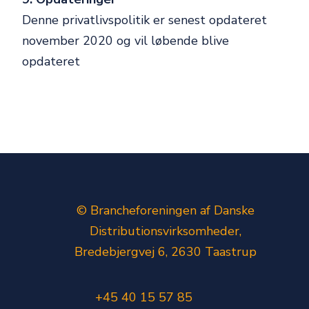
Denne privatlivspolitik er senest opdateret
november 2020 og vil løbende blive
opdateret
© Brancheforeningen af Danske
Distributionsvirksomheder,
Bredebjergvej 6, 2630 Taastrup
+45 40 15 57 85